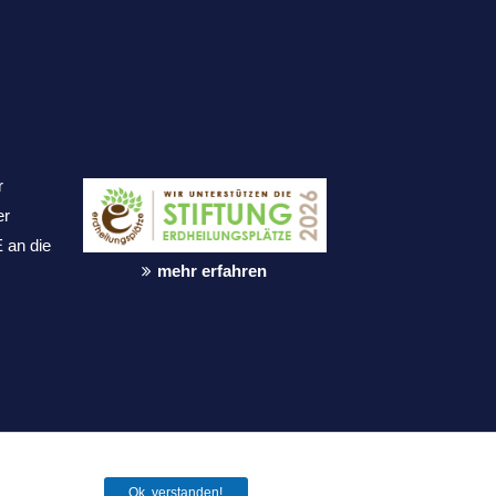
r
er
 an die
mehr erfahren
Ok, verstanden!