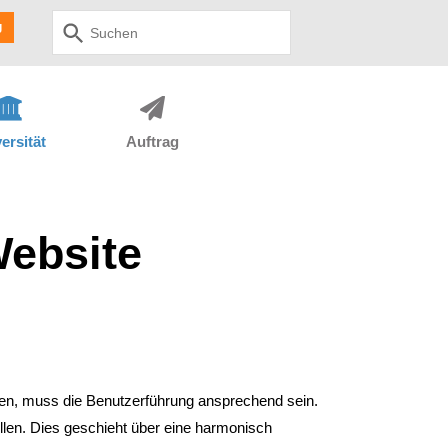
Use
g
up
and
down
arrows
to
select
ersität
Auftrag
available
result.
Press
enter
to
Website
go
to
selected
search
result.
Touch
devices
users
can
ren, muss die Benutzerführung ansprechend sein.
use
llen. Dies geschieht über eine harmonisch
touch