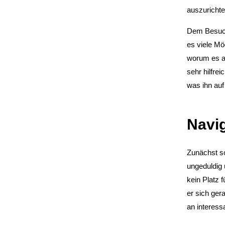
auszurichte
Dem Besuc
es viele Mö
worum es au
sehr hilfre
was ihn auf
Navi
Zunächst so
ungeduldig 
kein Platz 
er sich ger
an interess