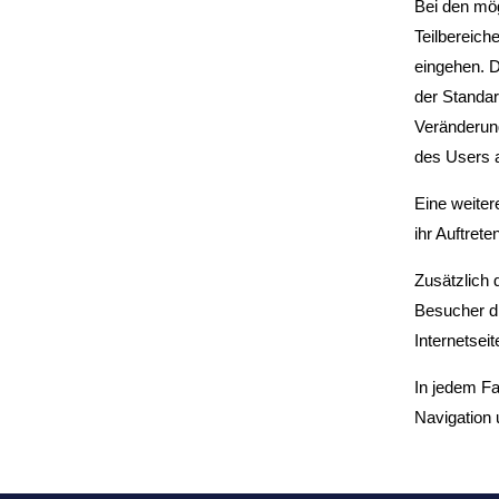
Bei den mög
Teilbereich
eingehen. D
der Standar
Veränderun
des Users 
Eine weitere
ihr Auftret
Zusätzlich 
Besucher di
Internetsei
In jedem Fa
Navigation 