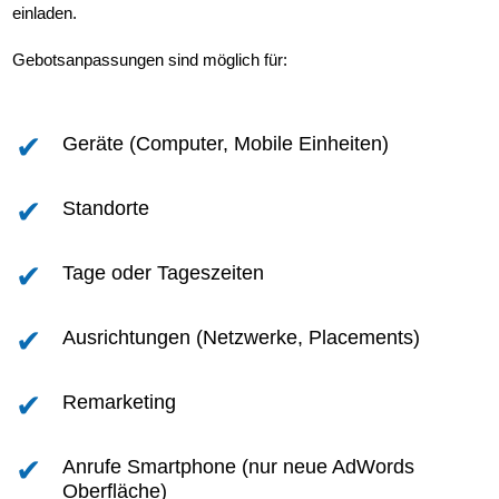
einladen.
Google Ads Optimierung
Gebotsanpassungen sind möglich für:
Originaldaten aus dem Google Ads-Kontos
Geräte (Computer, Mobile Einheiten)
Kampagnen-Optimierung mit ABC-Analyse
Standorte
ABC-Analyse bei der Grenzwertoptimierung -
Grenzkosten
Tage oder Tageszeiten
ABC-Analyse bei der Grenzwertoptimierung -
Ausrichtungen (Netzwerke, Placements)
Grenzumsatz
Remarketing
ABC-Analyse bei der Grenzwertoptimierung –
Grenzwerte Kostenanteile
Anrufe Smartphone (nur neue AdWords
Oberfläche)
Optimierung der Anzeigengruppen