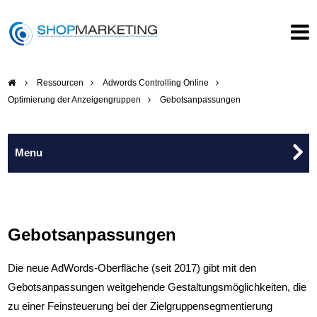
Ressourcen
Adwords Controlling Online
Optimierung der Anzeigengruppen
Gebotsanpassungen
Google Ads
Google Shopping
Gebotsanpassungen
Die neue AdWords-Oberfläche (seit 2017) gibt mit den
E-Books
Gebotsanpassungen weitge­hende Gestaltungsmöglichkeiten, die
zu einer Feinsteuerung bei der Zielgruppen­segmentierung
Adwords Controlling Online