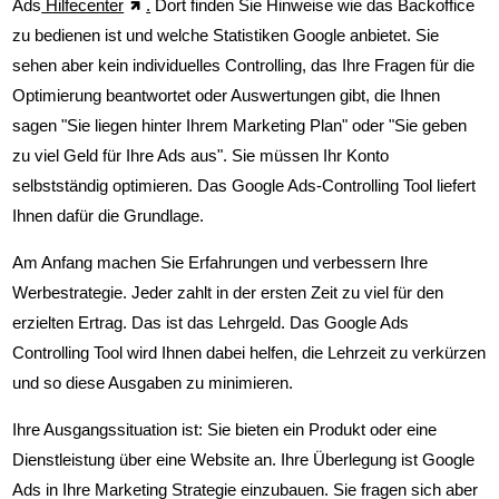
Ads
Hilfecenter
.
Dort finden Sie Hinweise wie das Backoffice
Google Ads Controlling
zu bedienen ist und welche Statistiken Google anbietet. Sie
sehen aber kein individuelles Controlling, das Ihre Fragen für die
Google Ads Anzeigen Richtlinien
Optimierung beantwortet oder Auswertungen gibt, die Ihnen
sagen "Sie liegen hinter Ihrem Marketing Plan" oder "Sie geben
Google Ads Prozessablauf
zu viel Geld für Ihre Ads aus". Sie müssen Ihr Konto
selbstständig optimieren. Das Google Ads-Controlling Tool liefert
Google Ads Kontenaufbau
Ihnen dafür die Grundlage.
Am Anfang machen Sie Erfahrungen und verbessern Ihre
Google Ads Anzeigen
Werbestrategie. Jeder zahlt in der ersten Zeit zu viel für den
erzielten Ertrag. Das ist das Lehrgeld. Das Google Ads
Google Ads Textanzeigen
Controlling Tool wird Ihnen dabei helfen, die Lehrzeit zu verkürzen
und so diese Ausgaben zu minimieren.
Google Ads Bildanzeigen
Ihre Ausgangssituation ist: Sie bieten ein Produkt oder eine
Google Ads Suchnetzwerk
Dienstleistung über eine Website an. Ihre Überlegung ist Google
Ads in Ihre Marketing Strategie einzubauen. Sie fragen sich aber