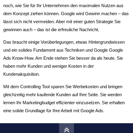
Leitlinien zur Optimierung
noch, wie Sie für Ihr Unternehmen den maximalen Nutzen aus
dem Konzept ziehen können. Google wird Gewinn machen – das
Google Ads Placements
lässt sich nicht vermeiden. Aber mit einer guten Strategie Sie
gewinnen auch – das ist die erfreuliche Nachricht.
Google Ads Budget
Das braucht einige Vorüberlegungen, etwas Hintergrundwissen
und ein solides Fundament aus Techniken und Google Google
Google Ads Qualitätsfaktor
Ads Know-How. Am Ende stehen Sie besser da als heute. Sie
haben mehr Kunden und weniger Kosten in der
Google Shopping
Kundenakquisition.
E-Books
Mit dem Controlling Tool sparen Sie Werbekosten und bringen
gleichzeitig mehr kaufende Kunden auf Ihre Seite. Sie werden
Adwords Controlling Online
lernen Ihr Marketingbudget effizienter einzusetzen. Sie erhalten
eine solide Grundlage für Ihre Arbeit mit Google Ads.
Online Marketing Kurs