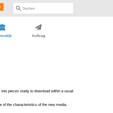
Use
g
up
and
down
arrows
to
select
ersität
Auftrag
available
result.
Press
enter
to
go
to
selected
search
result.
Touch
 into pieces ready to download within a usual
devices
users
can
 of the characteristics of the new media.
use
touch