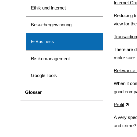
Internet Ch
Ethik und Internet
Reducing tr
view for th
Besuchergewinnung
Transactio
E-Business
There are di
make sure t
Risikomanagement
Relevance-
Google Tools
When it come
good compan
Glossar
Profit
A very spec
and crime?