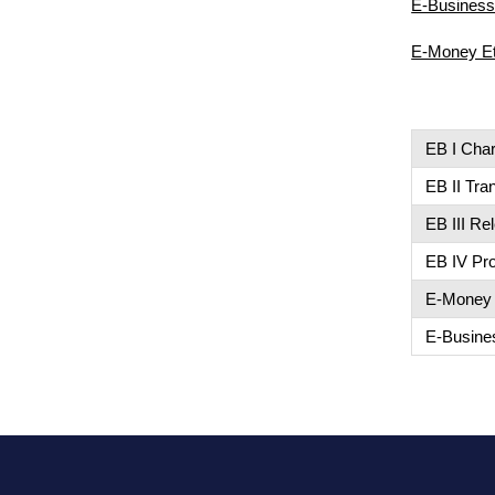
E-Business
E-Money Et
EB I Char
EB II Tra
EB III Re
EB IV Prof
E-Money 
E-Busine