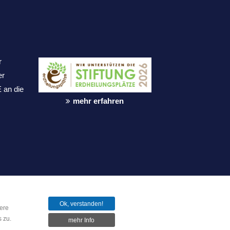
r
er
 an die
mehr erfahren
Ok, verstanden!
ere
 zu.
mehr Info