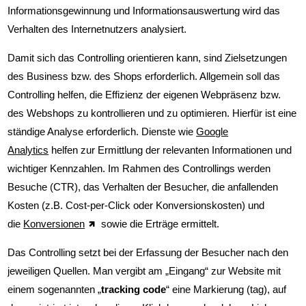
Informationsgewinnung und Informationsauswertung wird das
Controlling
Verhalten des Internetnutzers analysiert.
Marketingplan
Damit sich das Controlling orientieren kann, sind Zielsetzungen
des Business bzw. des Shops erforderlich. Allgemein soll das
Online Marketing Kanäle
Controlling helfen, die Effizienz der eigenen Webpräsenz bzw.
des Webshops zu kontrollieren und zu optimieren. Hierfür ist eine
CRM
ständige Analyse erforderlich. Dienste wie
Google
Analytics
helfen zur Ermittlung der relevanten Informationen und
Online Shop
wichtiger Kennzahlen. Im Rahmen des Controllings werden
Besuche (CTR), das Verhalten der Besucher, die anfallenden
Google Analytics
Kosten (z.B. Cost-per-Click oder Konversionskosten) und
die
Konversionen
sowie die Erträge ermittelt.
Themenbeiträge
Das Controlling setzt bei der Erfassung der Besucher nach den
jeweiligen Quellen. Man vergibt am „Eingang“ zur Website mit
Glossar
einem sogenannten „
tracking code
“ eine Markierung (tag), auf