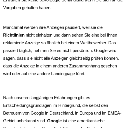
Google Ads Controlling
Vorgaben gehalten haben.
Google Ads Anzeigen Richtlinien
Manchmal werden ihre Anzeigen pausiert, weil sie die
Richtlinien
nicht einhalten und dann sehen Sie eine bei Ihnen
Google Ads Prozessablauf
reklamierte Anzeige so ähnlich bei einem Wettbewerber. Das
passiert täglich, nehmen Sie es nicht persönlich. Google wird
Google Ads Kontenaufbau
sagen, dass sie nicht alle Anzeigen gleichzeitig prüfen können,
dass die Anzeige in einem anderen Zusammenhang gesehen
Google Ads Anzeigen
wird oder auf eine andere Landingpage führt.
Google Ads Textanzeigen
Nach unseren langjährigen Erfahrungen gibt es
Google Ads Bildanzeigen
Entscheidungsgrundlagen im Hintergrund, die selbst den
Betreuern von Google in Deutschland, in Europa und im EMEA-
Google Ads Suchnetzwerk
Gebiet unbekannt sind.
Google
ist eine amerikanische