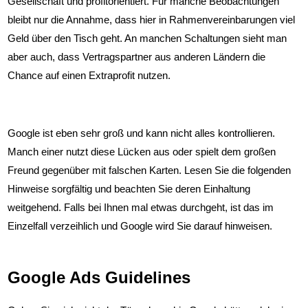
Gesellschaft und profitorientiert. Für manche Beobachtungen
Leitlinien zur Optimierung
bleibt nur die Annahme, dass hier in Rahmenvereinbarungen viel
Geld über den Tisch geht. An manchen Schaltungen sieht man
Google Ads Placements
aber auch, dass Vertragspartner aus anderen Ländern die
Chance auf einen Extraprofit nutzen.
Google Ads Budget
Google Ads Qualitätsfaktor
Google ist eben sehr groß und kann nicht alles kontrollieren.
Manch einer nutzt diese Lücken aus oder spielt dem großen
Google Shopping
Freund gegenüber mit falschen Karten. Lesen Sie die folgenden
Hinweise sorgfältig und beachten Sie deren Einhaltung
E-Books
weitgehend. Falls bei Ihnen mal etwas durchgeht, ist das im
Einzelfall verzeihlich und Google wird Sie darauf hinweisen.
Adwords Controlling Online
Online Marketing Kurs
Google Ads Guidelines