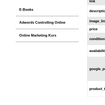
link
E-Books
descripti
image_li
Adwords Controlling Online
price
Online Marketing Kurs
condition
availabili
google_p
product_