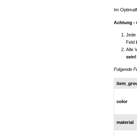
Im Optimalfa
Achtung - 
Jede 
Feld
Alle 
sein!
Folgende Fe
item_gro
color
material