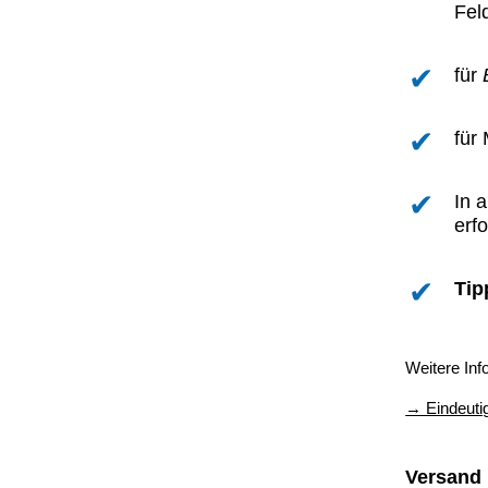
Fel
für
für
In 
erfo
Tip
Weitere Inf
→ Eindeuti
Versand 