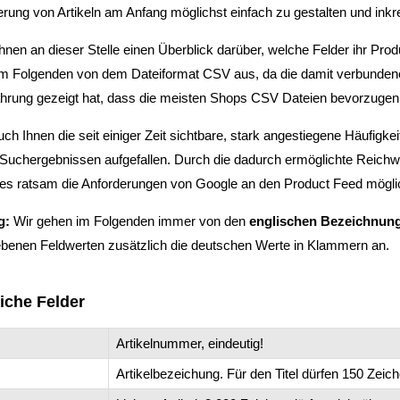
rung von Artikeln am Anfang möglichst einfach zu gestalten und ink
hnen an dieser Stelle einen Überblick darüber, welche Felder ihr Produ
m Folgenden von dem Dateiformat CSV aus, da die damit verbundene D
ahrung gezeigt hat, dass die meisten Shops CSV Dateien bevorzugen
auch Ihnen die seit einiger Zeit sichtbare, stark angestiegene Häufig
 Suchergebnissen aufgefallen. Durch die dadurch ermöglichte Reich
 es ratsam die Anforderungen von Google an den Product Feed möglich
g:
Wir gehen im Folgenden immer von den
englischen Bezeichnun
ebenen Feldwerten zusätzlich die deutschen Werte in Klammern an.
liche Felder
Artikelnummer, eindeutig!
Artikelbezeichung. Für den Titel dürfen 150 Zeic