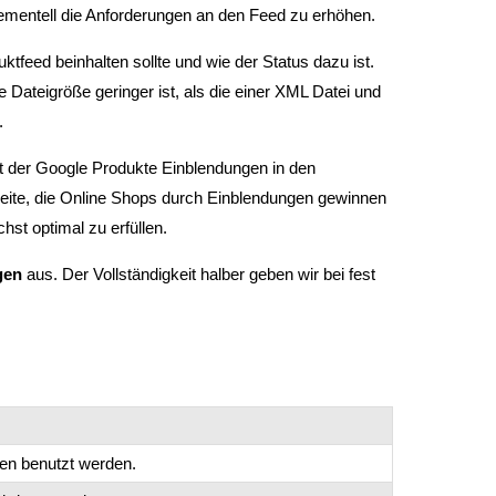
and
rementell die Anforderungen an den Feed zu erhöhen.
swipe
gestures.
ktfeed beinhalten sollte und wie der Status dazu ist.
ateigröße geringer ist, als die einer XML Datei und
.
keit der Google Produkte Einblendungen in den
weite, die Online Shops durch Einblendungen gewinnen
st optimal zu erfüllen.
gen
aus. Der Vollständigkeit halber geben wir bei fest
hen benutzt werden.