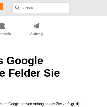
Use
g
up
and
down
arrows
to
select
ersität
Auftrag
available
result.
Press
enter
to
s Google
go
to
selected
e Felder Sie
search
result.
Touch
devices
users
can
use
er. Google hat von Anfang an das Ziel verfolgt, die
touch