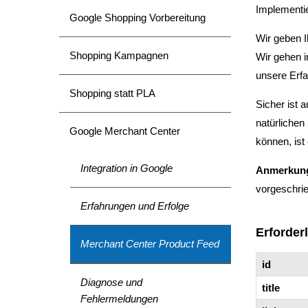
Implementie
Google Shopping Vorbereitung
Wir geben I
Shopping Kampagnen
Wir gehen i
unsere Erf
Shopping statt PLA
Sicher ist 
natürlichen
Google Merchant Center
können, ist
Integration in Google
Anmerkun
vorgeschri
Erfahrungen und Erfolge
Erforder
Merchant Center Product Feed
id
Diagnose und
title
Fehlermeldungen