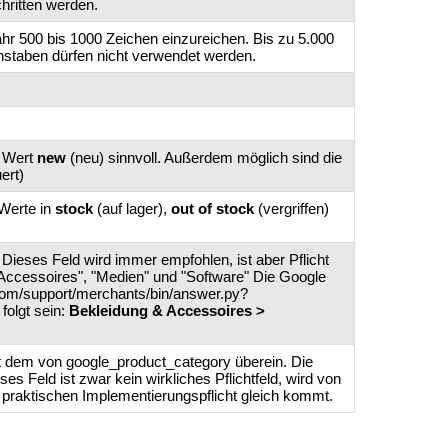
chritten werden.
ähr 500 bis 1000 Zeichen einzureichen. Bis zu 5.000
hstaben dürfen nicht verwendet werden.
r Wert
new
(neu) sinnvoll. Außerdem möglich sind die
ert)
 Werte in
stock
(auf lager),
out of stock
(vergriffen)
ieses Feld wird immer empfohlen, ist aber Pflicht
d Accessoires", "Medien" und "Software" Die Google
com/support/merchants/bin/answer.py?
folgt sein:
Bekleidung & Accessoires >
t dem von google_product_category überein. Die
es Feld ist zwar kein wirkliches Pflichtfeld, wird von
 praktischen Implementierungspflicht gleich kommt.