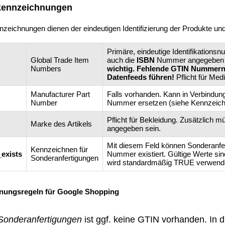
kennzeichnungen
zeichnungen dienen der eindeutigen Identifizierung der Produkte und
Primäre, eindeutige Identifikation
Global Trade Item
auch die
ISBN
Nummer angegeben
Numbers
wichtig. Fehlende GTIN Nummern
Datenfeeds führen!
Pflicht für Med
Manufacturer Part
Falls vorhanden. Kann in Verbindun
Number
Nummer ersetzen (siehe Kennzeichn
Pflicht für Bekleidung. Zusätzlich
Marke des Artikels
angegeben sein.
Mit diesem Feld können Sonderanfer
Kennzeichnen für
_exists
Nummer existiert. Gültige Werte si
Sonderanfertigungen
wird standardmäßig TRUE verwend
nungsregeln für Google Shopping
Sonderanfertigungen
ist ggf. keine GTIN vorhanden. In d