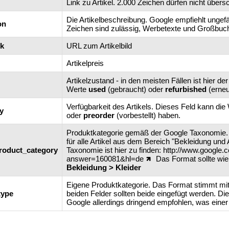
Link zu Artikel. 2.000 Zeichen dürfen nicht übers
Die Artikelbeschreibung. Google empfiehlt ungef
on
Zeichen sind zulässig, Werbetexte und Großbuc
nk
URL zum Artikelbild
Artikelpreis
Artikelzustand - in den meisten Fällen ist hier de
Werte
used
(gebraucht) oder
refurbished
(erneu
Verfügbarkeit des Artikels. Dieses Feld kann die
ty
oder
preorder
(vorbestellt) haben.
Produktkategorie gemäß der Google Taxonomie. D
für alle Artikel aus dem Bereich "Bekleidung un
roduct_category
Taxonomie ist hier zu finden:
http://www.google.
answer=160081&hl=de
Das Format sollte wie 
Bekleidung > Kleider
Eigene Produktkategorie. Das Format stimmt mi
type
beiden Felder sollten beide eingefügt werden. Dies
Google allerdings dringend empfohlen, was einer