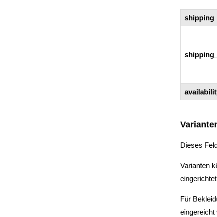
shipping
shipping
availabili
Variante
Dieses Feld 
Varianten k
eingerichtet
Für Bekleid
eingereicht