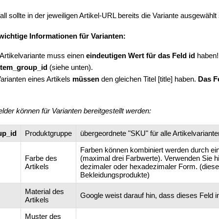
ll sollte in der jeweiligen Artikel-URL bereits die Variante ausgewählt 
wichtige Informationen für Varianten:
Artikelvariante muss einen
eindeutigen Wert für das Feld id
haben!!
item_group_id
(siehe unten).
Varianten eines Artikels
müssen
den gleichen Titel [title] haben.
Das Fe
lder können für Varianten bereitgestellt werden:
up_id
Produktgruppe
übergeordnete "SKU" für alle Artikelvariante
Farben können kombiniert werden durch eine
Farbe des
(maximal drei Farbwerte). Verwenden Sie 
Artikels
dezimaler oder hexadezimaler Form. (dieses
Bekleidungsprodukte)
Material des
Google weist darauf hin, dass dieses Feld i
Artikels
Muster des