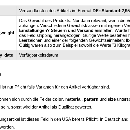
Versandkosten des Artikels im Format
DE::Standard:2,95
Das Gewicht des Produkts. Nur dann relevant, wenn die 
abhängen. Verschiedene Gewichtsklassen mit eigenen Ver
Einstellungen? Steuern und Versand
einstellen. Wurde h
_weight
das Feld shipping herangezogen. Gültige Werte bestehen h
Leerzeichen und einer der folgenden Gewichtseinheiten:
l
Gültig wären also zum Beispiel sowohl die Werte "3 Kilog
ty_date
Verfügbarkeitsdatum
n
ist nur Pflicht falls Varianten für den Artikel verfügbar sind.
önnen sich durch die Felder
color
,
material
,
pattern
und
size
untersc
 sein, sonst wird der Artikel als Duplikat gewertet.
ungsartikel ist dieses Feld in den USA bereits Pflicht! In Deutschland 
 werden.