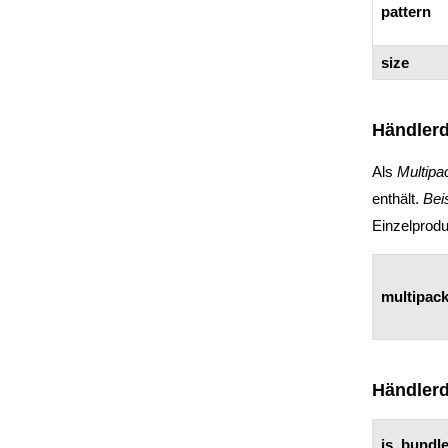
pattern
size
Händlerd
Als
Multipa
enthält.
Beis
Einzelprodu
multipac
Händlerd
is_bundl