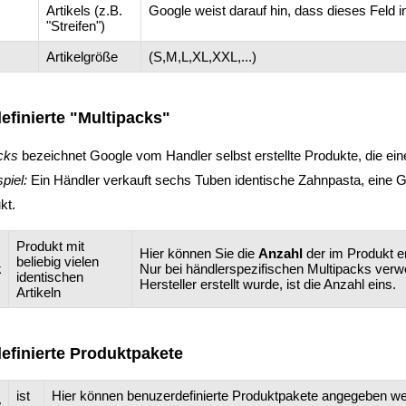
Artikels (z.B.
Google weist darauf hin, dass dieses Feld i
"Streifen")
Artikelgröße
(S,M,L,XL,XXL,...)
efinierte "Multipacks"
cks
bezeichnet Google vom Handler selbst erstellte Produkte, die eine
piel:
Ein Händler verkauft sechs Tuben identische Zahnpasta, eine G
kt.
Produkt mit
Hier können Sie die
Anzahl
der im Produkt e
beliebig vielen
k
Nur bei händlerspezifischen Multipacks verw
identischen
Hersteller erstellt wurde, ist die Anzahl eins.
Artikeln
efinierte Produktpakete
ist
Hier können benuzerdefinierte Produktpakete angegeben w
e