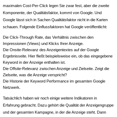
Leitlinien zur Optimierung
maximalen Cost-Per-Click legen Sie zwar fest, aber die zweite
Komponente, der Qualitätsfaktor, kommt von Google. Und
Google Ads Placements
Google lässt sich in Sachen Qualitätsfaktor nicht in die Karten
schauen. Folgende Einflussfaktoren hat Google veröffentlicht:
Google Ads Budget
Die Click-Through Rate, das Verhältnis zwischen den
Impressionen (Views) und Klicks Ihrer Anzeige.
Google Ads Qualitätsfaktor
Die Onsite-Relevanz des Anzeigentextes auf der Google
Ergebnisseite. Hier fließt beispielsweise ein, ob das eingegebene
Google Shopping
Keyword in der Anzeige enthalten ist.
Die Offsite-Relevanz zwischen Anzeige und Zielseite. Zeigt die
E-Books
Zielseite, was die Anzeige verspricht?
Die Historie der Keyword Performance im gesamten Google
Netzwerk.
Adwords Controlling Online
Tatsächlich haben wir noch einige weitere Indikatoren in
Online Marketing Kurs
Erfahrung gebracht. Dazu gehört die Qualität der Anzeigengruppe
und der gesamten Kampagne, in der die Anzeige steht. Dann