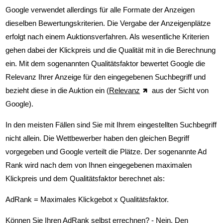
Google Ads Controlling
Google verwendet allerdings für alle Formate der Anzeigen
dieselben Bewertungskriterien. Die Vergabe der Anzeigenplätze
Google Ads Anzeigen Richtlinien
erfolgt nach einem Auktionsverfahren. Als wesentliche Kriterien
gehen dabei der Klickpreis und die Qualität mit in die Berechnung
ein. Mit dem sogenannten Qualitätsfaktor bewertet Google die
Google Ads Prozessablauf
Relevanz Ihrer Anzeige für den eingegebenen Suchbegriff und
bezieht diese in die Auktion ein (
Relevanz
aus der Sicht von
Google Ads Kontenaufbau
Google).
Google Ads Anzeigen
In den meisten Fällen sind Sie mit Ihrem eingestellten Suchbegriff
nicht allein. Die Wettbewerber haben den gleichen Begriff
Google Ads Textanzeigen
vorgegeben und Google verteilt die Plätze. Der sogenannte Ad
Rank wird nach dem von Ihnen eingegebenen maximalen
Google Ads Bildanzeigen
Klickpreis und dem Qualitätsfaktor berechnet als:
AdRank = Maximales Klickgebot x Qualitätsfaktor.
Google Ads Suchnetzwerk
Können Sie Ihren AdRank selbst errechnen? - Nein. Den